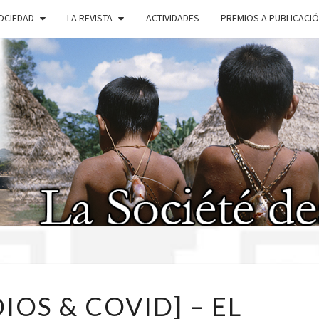
OCIEDAD
LA REVISTA
ACTIVIDADES
PREMIOS A PUBLICACI
SOC
AMÉR
[AMERINDIOS
IOS & COVID] – EL
&