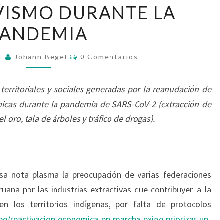
VISMO DURANTE LA
COVID]
–
PANDEMIA
EL
EXTRACTIVISMO
Comentarios
21
Johann Begel
0 Comentarios
DURANTE
LA
territoriales y sociales generadas por la reanudación de
PANDEMIA
ómicas durante la pandemia de SARS-CoV-2 (extracción de
 oro, tala de árboles y tráfico de drogas).
sa nota plasma la preocupación de varias federaciones
uana por las industrias extractivas que contribuyen a la
en los territorios indígenas, por falta de protocolos
.pe/reactivacion-economica-en-marcha-exige-priorizar-un-