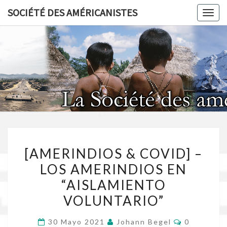
Skip
SOCIÉTÉ DES AMÉRICANISTES
Toggl
to
content
SOCIÉT
AMÉRICA
[AMERINDIOS
[AMERINDIOS & COVID] –
&
LOS AMERINDIOS EN
COVID]
“AISLAMIENTO
–
LOS
VOLUNTARIO”
AMERINDIOS
Comentari
30 Mayo 2021
Johann Begel
0
EN