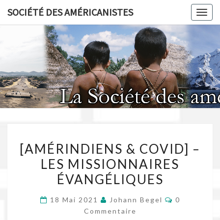
Skip
SOCIÉTÉ DES AMÉRICANISTES
Toggl
to
content
SOCIÉT
AMÉRICA
[AMÉRINDIENS
[AMÉRINDIENS & COVID] –
&
LES MISSIONNAIRES
COVID]
ÉVANGÉLIQUES
–
LES
Commentair
18 Mai 2021
Johann Begel
0
MISSIONNAIRES
Commentaire
ÉVANGÉLIQUES