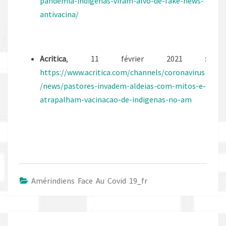
pandemia-indigenas-viram-alvo-de-fake-news-
antivacina/
Acritica
, 11 février 2021 :
https://www.acritica.com/channels/coronavirus
/news/pastores-invadem-aldeias-com-mitos-e-
atrapalham-vacinacao-de-indigenas-no-am
Amérindiens Face Au Covid 19_fr
Navigation