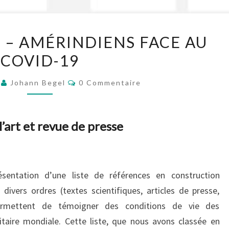
INTRODUCTION
 – AMÉRINDIENS FACE AU
–
COVID-19
AMÉRINDIENS
FACE
Commentaires
1
Johann Begel
0 Commentaire
AU
COVID-
19
l’art et revue de presse
sentation d’une liste de références en construction
divers ordres (textes scientifiques, articles de presse,
permettent de témoigner des conditions de vie des
itaire mondiale. Cette liste, que nous avons classée en