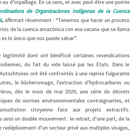
 ou d’orpaillage. En ce sens, et avec peut-être une pointe
rdinadora de Organizaciones Indígenas de la Cuenca
l
,
affirmait récemment : “Tenemos que hacer un proceso
orios de la cuenca amazónica con esa vacuna que se llama
 es lo único que nos puede salvar”.
 légitimité dont ont bénéficié certaines revendications
ndiennes, du fait du vide laissé par les États. Dans le
Autochtones ont été confrontés à une reprise fulgurante
utres, le bûcheronnage, l’extraction d’hydrocarbures ou
 Pérou, dès le mois de mai 2020, une série de décrets
miques de normes environnementales contraignantes, et
nsultation citoyenne face aux projets extractifs.
ainsi un double mouvement : le retrait, d’une part, de la
le redéploiement d’un secteur privé aux multiples visages,