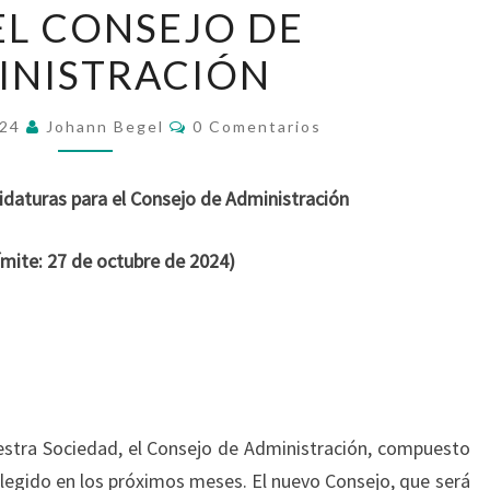
EL CONSEJO DE
CANDIDATURAS
PARA
INISTRACIÓN
EL
CONSEJO
Comentarios
024
Johann Begel
0 Comentarios
DE
ADMINISTRACIÓN
daturas para el Consejo de Administración
ímite: 27 de octubre de 2024)
estra Sociedad, el Consejo de Administración, compuesto
elegido en los próximos meses. El nuevo Consejo, que será