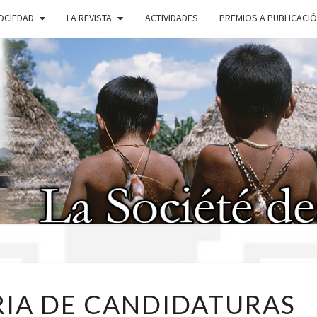
OCIEDAD
LA REVISTA
ACTIVIDADES
PREMIOS A PUBLICACI
SOC
AMÉR
CONVOCATORIA
IA DE CANDIDATURAS
DE