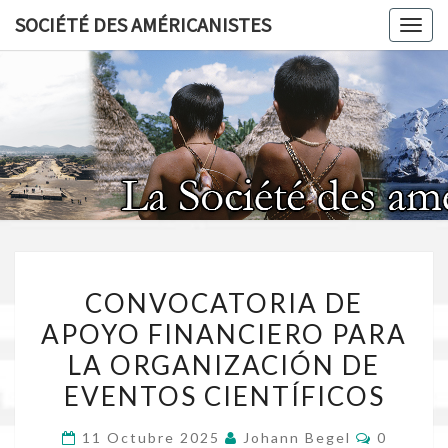
Skip
SOCIÉTÉ DES AMÉRICANISTES
Toggl
to
content
SOCIÉT
AMÉRICA
CONVOCATORIA
CONVOCATORIA DE
DE
APOYO FINANCIERO PARA
APOYO
LA ORGANIZACIÓN DE
FINANCIERO
PARA
EVENTOS CIENTÍFICOS
LA
Comentar
11 Octubre 2025
Johann Begel
0
ORGANIZACIÓN