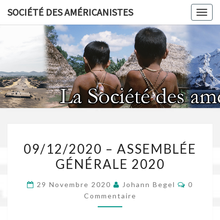
Skip
SOCIÉTÉ DES AMÉRICANISTES
Toggl
to
content
SOCIÉT
AMÉRICA
09/12/2020
09/12/2020 – ASSEMBLÉE
–
GÉNÉRALE 2020
ASSEMBLÉE
GÉNÉRALE
Comment
29 Novembre 2020
Johann Begel
0
2020
Commentaire