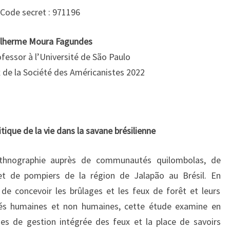
LA
Code secret : 971196
SAVANE
BRÉSILIEN“
ilherme Moura Fagundes
fessor à l’Université de São Paulo
x de la Société des Américanistes 2022
itique de la vie dans la savane brésilienne
 ethnographie auprès de communautés quilombolas, de
et de pompiers de la région de Jalapão au Brésil. En
 de concevoir les brûlages et les feux de forêt et leurs
rités humaines et non humaines, cette étude examine en
es de gestion intégrée des feux et la place de savoirs