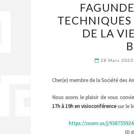
FAGUNDES
TECHNIQUES 
DE LA VI
B
28 Mars 202
Cher(e) membre de la Société des Am
Nous avons le plaisir de vous convie
17h à 19h
en visioconférence
sur le l
https://zoom.us/j/938755
ID d