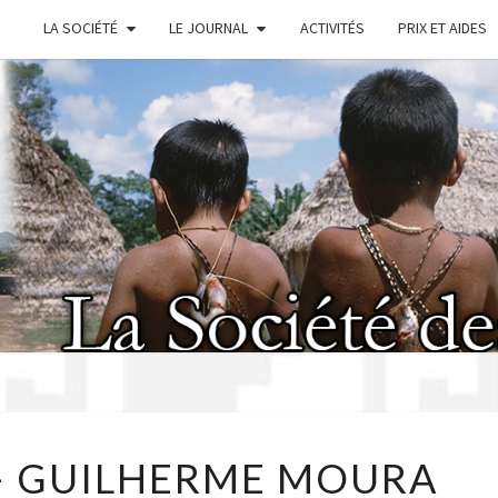
LA SOCIÉTÉ
LE JOURNAL
ACTIVITÉS
PRIX ET AIDES
SOC
AMÉR
27/04/2023
 – GUILHERME MOURA
–