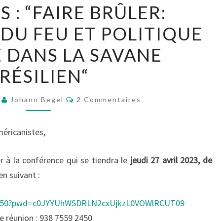
 : “FAIRE BRÛLER:
GUILHERME
MOURA
DU FEU ET POLITIQUE
FAGUNDES
E DANS LA SAVANE
:
“FAIRE
RÉSILIEN“
BRÛLER:
TECHNIQUES
Commentaires
3
Johann Begel
2 Commentaires
DU
FEU
éricanistes,
ET
POLITIQUE
r à la conférence qui se tiendra le
jeudi 27 avril 2023, de
DE
ien suivant :
LA
VIE
92450?pwd=c0JYYUhWSDRLN2cxUjkzL0VOWlRCUT09
DANS
e réunion : 938 7559 2450