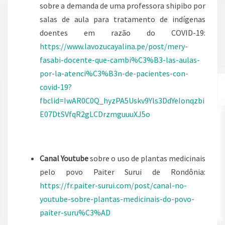
sobre a demanda de uma professora shipibo por
salas de aula para tratamento de indígenas
doentes em razão do COVID-19:
https://www.lavozucayalina.pe/post/mery-
fasabi-docente-que-cambi%C3%B3-las-aulas-
por-la-atenci%C3%B3n-de-pacientes-con-
covid-19?
fbclid=IwAR0C0Q_hyzPA5Uskv9Yls3DdYeIonqzbi
E07DtSVfqR2gLCDrzmguuuXJ5o
Canal Youtube
sobre o uso de plantas medicinais
pelo povo Paiter Surui de Rondônia:
https://fr.paiter-surui.com/post/canal-no-
youtube-sobre-plantas-medicinais-do-povo-
paiter-suru%C3%AD