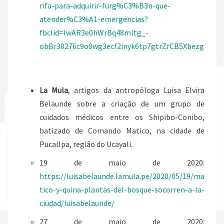
rifa-para-adquirir-furg%C3%B3n-que-
atender%C3%A1-emergencias?
fbclid=IwAR3e0hWrBq48mltg_-
obBr30276c9o8wg3ecf2inyk6tp7gtrZrCB5Xbezg
La Mula
, artigos da antropóloga Luisa Elvira
Belaunde sobre a criação de um grupo de
cuidados médicos entre os Shipibo-Conibo,
batizado de Comando Matico, na cidade de
Pucallpa, região do Ucayali.
19 de maio de 2020:
https://luisabelaunde.lamula.pe/2020/05/19/ma
tico-y-quina-plantas-del-bosque-socorren-a-la-
ciudad/luisabelaunde/
27 de maio de 2020: