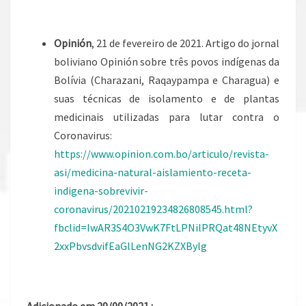
Opinión
, 21 de fevereiro de 2021. Artigo do jornal
boliviano Opinión sobre três povos indígenas da
Bolívia (Charazani, Raqaypampa e Charagua) e
suas técnicas de isolamento e de plantas
medicinais utilizadas para lutar contra o
Coronavirus:
https://www.opinion.com.bo/articulo/revista-
asi/medicina-natural-aislamiento-receta-
indigena-sobrevivir-
coronavirus/20210219234826808545.html?
fbclid=IwAR3S4O3VwK7FtLPNilPRQat48NEtyvX
2xxPbvsdvifEaGlLenNG2KZXBylg