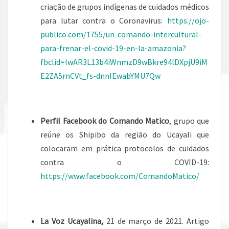
criação de grupos indígenas de cuidados médicos
para lutar contra o Coronavirus:
https://ojo-
publico.com/1755/un-comando-intercultural-
para-frenar-el-covid-19-en-la-amazonia?
fbclid=IwAR3L13b4iWnmzD9wBkre94lDXpjU9iM
E2ZA5rnCVt_fs-dnnIEwabYMU7Qw
Perfil Facebook do Comando Matico
, grupo que
reúne os Shipibo da região do Ucayali que
colocaram em prática protocolos de cuidados
contra o COVID-19:
https://www.facebook.com/ComandoMatico/
La Voz Ucayalina,
21 de março de 2021. Artigo