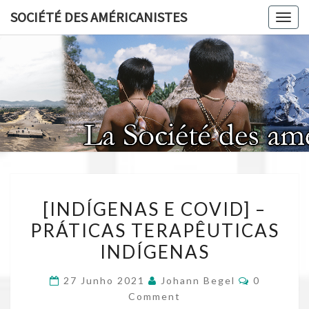
Skip
SOCIÉTÉ DES AMÉRICANISTES
Toggl
to
content
SOCIÉT
AMÉRICA
[INDÍGENAS
[INDÍGENAS E COVID] –
E
PRÁTICAS TERAPÊUTICAS
COVID]
INDÍGENAS
–
PRÁTICAS
Comments
27 Junho 2021
Johann Begel
0
TERAPÊUTICAS
Comment
INDÍGENAS