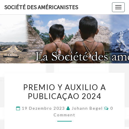
Skip
SOCIÉTÉ DES AMÉRICANISTES
Toggl
to
content
SOCIÉT
AMÉRICA
PREMIO
PREMIO Y AUXILIO A
Y
PUBLICAÇAO 2024
AUXILIO
A
Commen
19 Dezembro 2023
Johann Begel
0
PUBLICAÇAO
Comment
2024