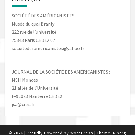
SOCIÉTÉ DES AMÉRICANISTES
Musée du quai Branly
222 rue de l’université
75343 Paris CEDEX 07
societedesamericanistes@yahoo.fr
JOURNAL DE LA SOCIÉTÉ DES AMÉRICANISTES :
MSH Mondes
21 allée de l’Université
F-92023 Nanterre CEDEX
jsa@cnrs.fr
© 2026
|
Proudly Powered by
WordPress
|
Theme:
Nisarg