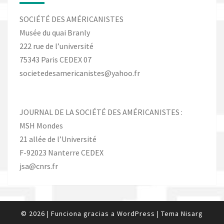
SOCIÉTÉ DES AMÉRICANISTES
Musée du quai Branly
222 rue de l’université
75343 Paris CEDEX 07
societedesamericanistes@yahoo.fr
JOURNAL DE LA SOCIÉTÉ DES AMÉRICANISTES :
MSH Mondes
21 allée de l’Université
F-92023 Nanterre CEDEX
jsa@cnrs.fr
© 2026
|
Funciona gracias a
WordPress
|
Tema
Nisarg