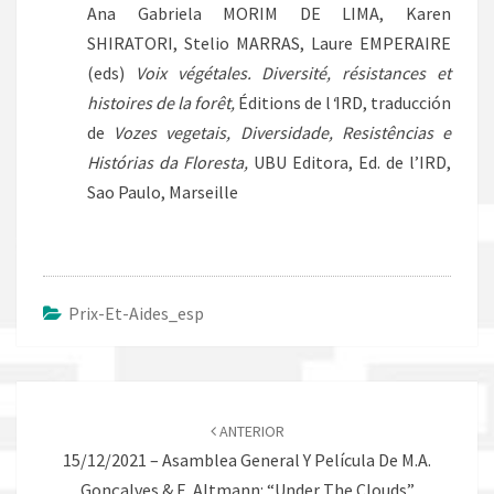
Ana Gabriela MORIM DE LIMA, Karen
SHIRATORI, Stelio MARRAS, Laure EMPERAIRE
(eds)
Voix végétales. Diversité, résistances et
histoires de la forêt,
Éditions de l
‘
IRD, traducción
de
Vozes vegetais, Diversidade, Resistências e
Histórias da Floresta,
UBU Editora, Ed. de l’IRD,
Sao Paulo, Marseille
Prix-Et-Aides_esp
Navegación
de
ANTERIOR
entradas
15/12/2021 – Asamblea General Y Película De M.A.
Gonçalves & E. Altmann: “Under The Clouds”