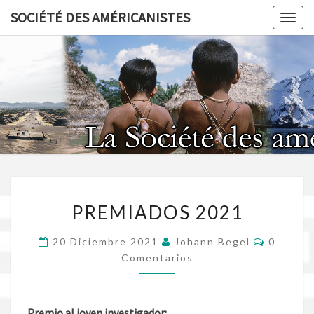
Skip
SOCIÉTÉ DES AMÉRICANISTES
Toggl
to
content
SOCIÉT
AMÉRICA
PREMIADOS
PREMIADOS 2021
2021
Comenta
20 Diciembre 2021
Johann Begel
0
Comentarios
Premio al joven investigador: