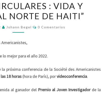
IRCULARES : VIDA Y
RODRIGO
BULAMAH
AL NORTE DE HAITI”
:
“RUINAS
Comentarios
2
Johann Begel
0 Comentarios
CIRCULARES
:
 Americanistes,
VIDA
Y
e lo mejor para el año 2022.
HISTORIA
AL
la próxima conferencia de la Société des Americanistes
NORTE
 las 18 horas
(hora de París), por
videoconferencia
.
DE
HAITI”
venida al ganador del
Premio al Joven Investigador
de la