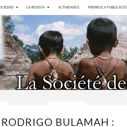
OCIEDAD
LA REVISTA
ACTIVIDADES
PREMIOS A PUBLICACI
SOC
AMÉR
03/02/2022
– RODRIGO BULAMAH :
–