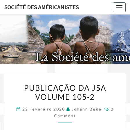
Skip
SOCIÉTÉ DES AMÉRICANISTES
Toggl
to
content
SOCIÉT
AMÉRICA
PUBLICAÇÃO
PUBLICAÇÃO DA JSA
DA
VOLUME 105-2
JSA
VOLUME
Commen
22 Fevereiro 2020
Johann Begel
0
105-
Comment
2